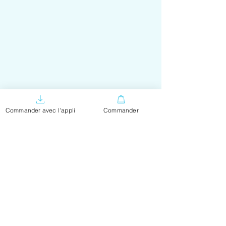
Commander avec l'appli
Commander
CGV Click & Collect & Livraison
Politique de données